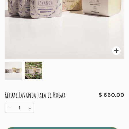
Enfo
Enfo
Ritual Lavanda para el Hogar
$ 660.00
−
+